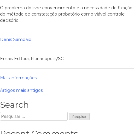
O problema do livre convencimento e a necessidade de fixação
do método de constatação probatório como viável controle
decisório
Denis Sampaio
Emais Editora, Florianópolis/SC
Mais informações
Navegação
Artigos mais antigos
de
Search
artigos
Pesquisar
por:
Recent Comments